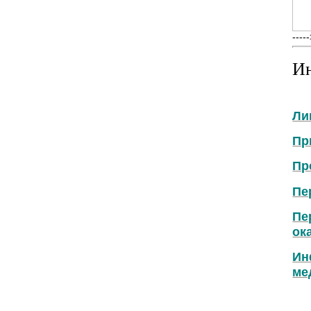
----
И
Ли
Пр
Пр
Пе
Пе
ок
Ин
ме