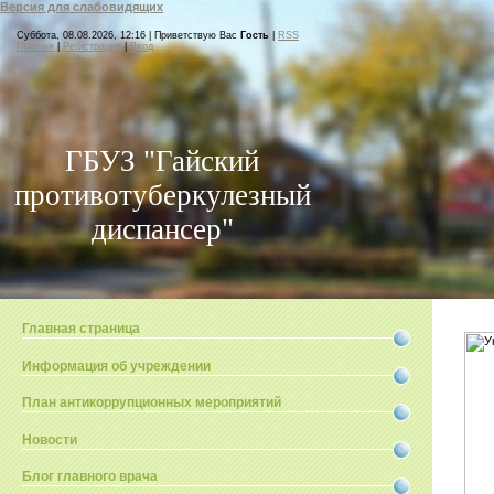
Версия для слабовидящих
Суббота, 08.08.2026, 12:16 |
Приветствую Вас
Гость
|
RSS
Главная
|
Регистрация
|
Вход
ГБУЗ "Гайский
противотуберкулезный
диспансер"
Главная страница
Информация об учреждении
План антикоррупционных мероприятий
Новости
Блог главного врача